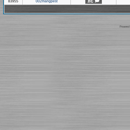
83955
002mangpest
Powered