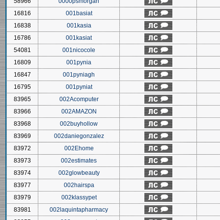
58966
0000psmorgan
16816
001basiat
16838
001kasia
16786
001kasiat
54081
001nicocole
16809
001pynia
16847
001pyniagh
16795
001pyniat
83965
002Acomputer
83966
002AMAZON
83968
002buyhollow
83969
002daniegonzalez
83972
002Ehome
83973
002estimates
83974
002glowbeauty
83977
002hairspa
83979
002klassypet
83981
002laquintapharmacy