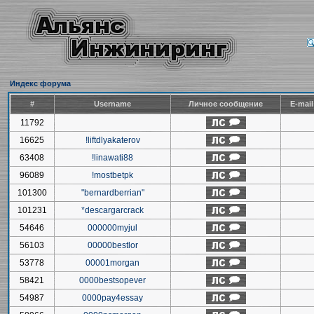
Индекс форума
#
Username
Личное сообщение
E-mai
11792
16625
!liftdlyakaterov
63408
!linawati88
96089
!mostbetpk
101300
"bernardberrian"
101231
*descargarcrack
54646
000000myjul
56103
00000bestlor
53778
00001morgan
58421
0000bestsopever
54987
0000pay4essay