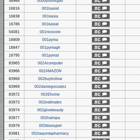
58966
0000psmorgan
16816
001basiat
16838
001kasia
16786
001kasiat
54081
001nicocole
16809
001pynia
16847
001pyniagh
16795
001pyniat
83965
002Acomputer
83966
002AMAZON
83968
002buyhollow
83969
002daniegonzalez
83972
002Ehome
83973
002estimates
83974
002glowbeauty
83977
002hairspa
83979
002klassypet
83981
002laquintapharmacy