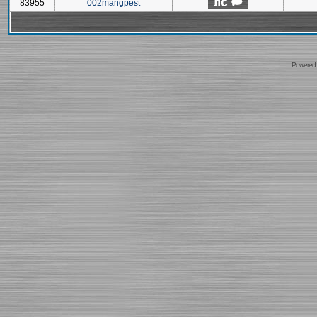
83955
002mangpest
Powered