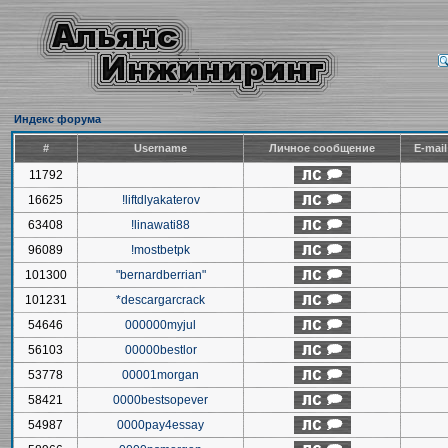
Индекс форума
#
Username
Личное сообщение
E-mai
11792
16625
!liftdlyakaterov
63408
!linawati88
96089
!mostbetpk
101300
"bernardberrian"
101231
*descargarcrack
54646
000000myjul
56103
00000bestlor
53778
00001morgan
58421
0000bestsopever
54987
0000pay4essay