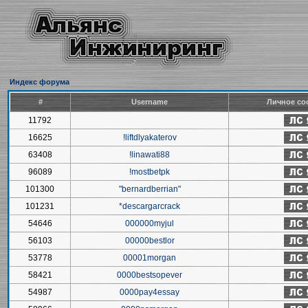
Индекс форума
#
Username
Личное со
11792
16625
!liftdlyakaterov
63408
!linawati88
96089
!mostbetpk
101300
"bernardberrian"
101231
*descargarcrack
54646
000000myjul
56103
00000bestlor
53778
00001morgan
58421
0000bestsopever
54987
0000pay4essay