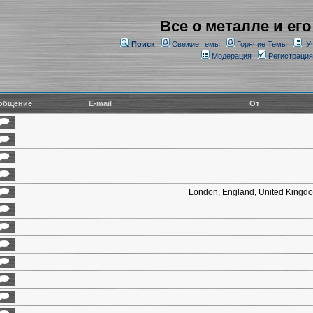
Все о металле и его
Поиск
Свежие темы
Горячие Темы
У
Модерация
Регистрация
общение
E-mail
От
London, England, United Kingd