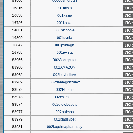
58966
0000psmorgan
16816
001basiat
16838
001kasia
16786
001kasiat
54081
001nicocole
16809
001pynia
16847
001pyniagh
16795
001pyniat
83965
002Acomputer
83966
002AMAZON
83968
002buyhollow
83969
002daniegonzalez
83972
002Ehome
83973
002estimates
83974
002glowbeauty
83977
002hairspa
83979
002klassypet
83981
002laquintapharmacy