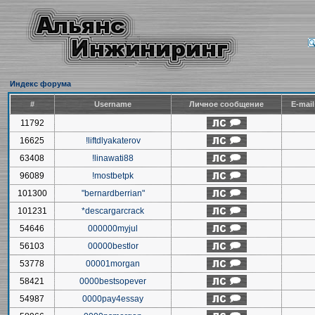
Индекс форума
#
Username
Личное сообщение
E-mai
11792
16625
!liftdlyakaterov
63408
!linawati88
96089
!mostbetpk
101300
"bernardberrian"
101231
*descargarcrack
54646
000000myjul
56103
00000bestlor
53778
00001morgan
58421
0000bestsopever
54987
0000pay4essay