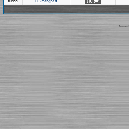
83955
002mangpest
Powered