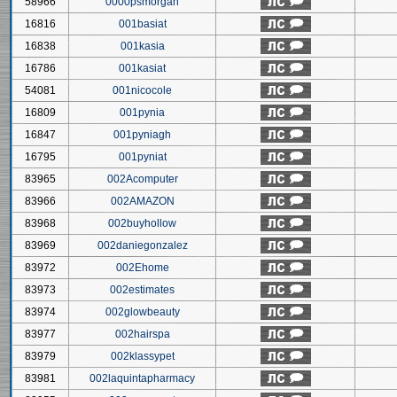
58966
0000psmorgan
16816
001basiat
16838
001kasia
16786
001kasiat
54081
001nicocole
16809
001pynia
16847
001pyniagh
16795
001pyniat
83965
002Acomputer
83966
002AMAZON
83968
002buyhollow
83969
002daniegonzalez
83972
002Ehome
83973
002estimates
83974
002glowbeauty
83977
002hairspa
83979
002klassypet
83981
002laquintapharmacy