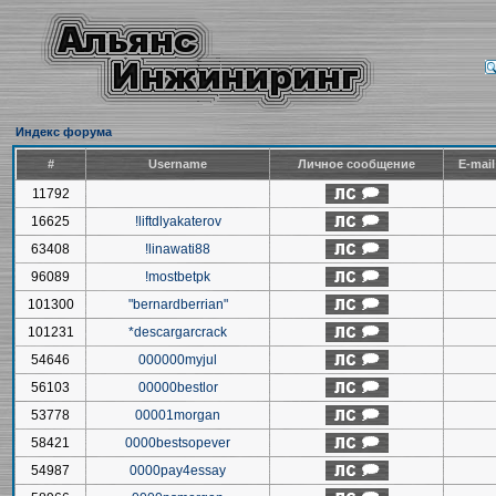
Индекс форума
#
Username
Личное сообщение
E-mai
11792
16625
!liftdlyakaterov
63408
!linawati88
96089
!mostbetpk
101300
"bernardberrian"
101231
*descargarcrack
54646
000000myjul
56103
00000bestlor
53778
00001morgan
58421
0000bestsopever
54987
0000pay4essay