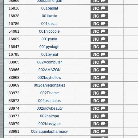
58966
0000psmorgan
16816
001basiat
16838
001kasia
16786
001kasiat
54081
001nicocole
16809
001pynia
16847
001pyniagh
16795
001pyniat
83965
002Acomputer
83966
002AMAZON
83968
002buyhollow
83969
002daniegonzalez
83972
002Ehome
83973
002estimates
83974
002glowbeauty
83977
002hairspa
83979
002klassypet
83981
002laquintapharmacy