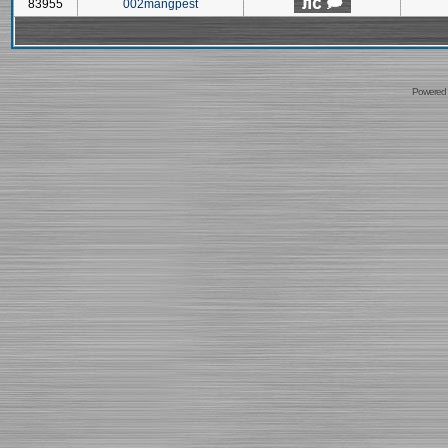
83955
002mangpest
Powered