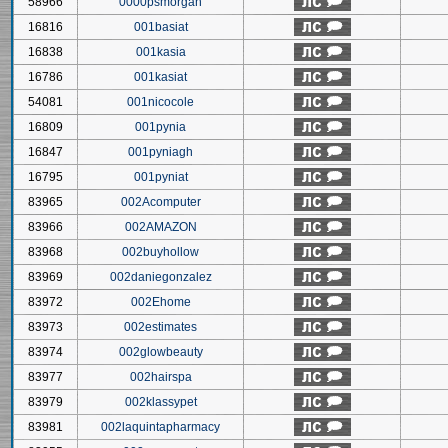
58966
0000psmorgan
16816
001basiat
16838
001kasia
16786
001kasiat
54081
001nicocole
16809
001pynia
16847
001pyniagh
16795
001pyniat
83965
002Acomputer
83966
002AMAZON
83968
002buyhollow
83969
002daniegonzalez
83972
002Ehome
83973
002estimates
83974
002glowbeauty
83977
002hairspa
83979
002klassypet
83981
002laquintapharmacy