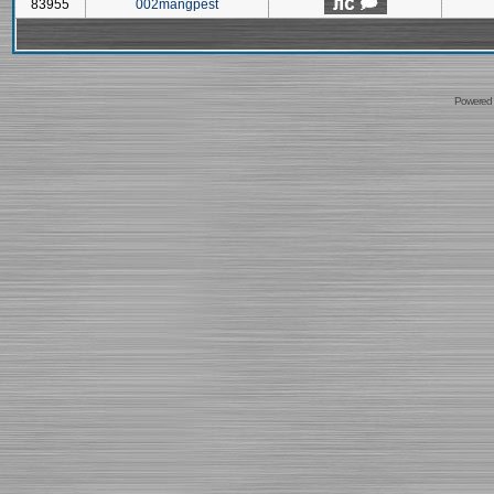
83955
002mangpest
Powered