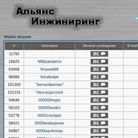
Индекс форума
#
Username
Личное сообщение
E-mai
11792
16625
!liftdlyakaterov
63408
!linawati88
96089
!mostbetpk
101300
"bernardberrian"
101231
*descargarcrack
54646
000000myjul
56103
00000bestlor
53778
00001morgan
58421
0000bestsopever
54987
0000pay4essay