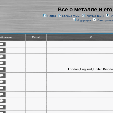
Все о металле и его
Поиск
Свежие темы
Горячие Темы
У
Модерация
Регистрация
общение
E-mail
От
London, England, United Kingd