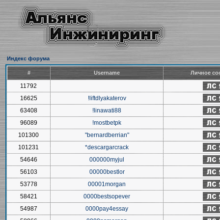
Индекс форума
#
Username
Личное со
11792
16625
!liftdlyakaterov
63408
!linawati88
96089
!mostbetpk
101300
"bernardberrian"
101231
*descargarcrack
54646
000000myjul
56103
00000bestlor
53778
00001morgan
58421
0000bestsopever
54987
0000pay4essay