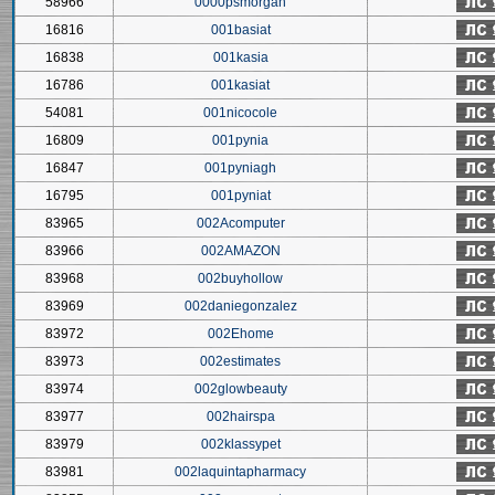
58966
0000psmorgan
16816
001basiat
16838
001kasia
16786
001kasiat
54081
001nicocole
16809
001pynia
16847
001pyniagh
16795
001pyniat
83965
002Acomputer
83966
002AMAZON
83968
002buyhollow
83969
002daniegonzalez
83972
002Ehome
83973
002estimates
83974
002glowbeauty
83977
002hairspa
83979
002klassypet
83981
002laquintapharmacy