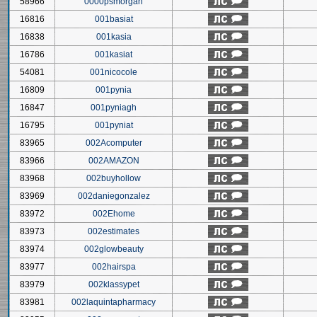
58966
0000psmorgan
16816
001basiat
16838
001kasia
16786
001kasiat
54081
001nicocole
16809
001pynia
16847
001pyniagh
16795
001pyniat
83965
002Acomputer
83966
002AMAZON
83968
002buyhollow
83969
002daniegonzalez
83972
002Ehome
83973
002estimates
83974
002glowbeauty
83977
002hairspa
83979
002klassypet
83981
002laquintapharmacy