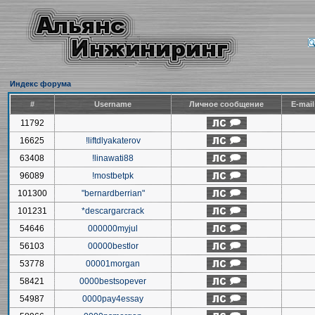
Индекс форума
#
Username
Личное сообщение
E-mai
11792
16625
!liftdlyakaterov
63408
!linawati88
96089
!mostbetpk
101300
"bernardberrian"
101231
*descargarcrack
54646
000000myjul
56103
00000bestlor
53778
00001morgan
58421
0000bestsopever
54987
0000pay4essay