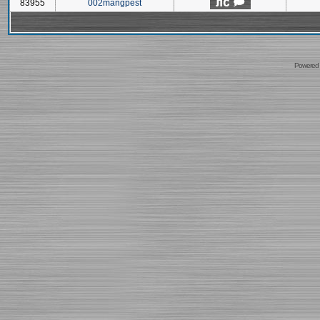
83955
002mangpest
Powered