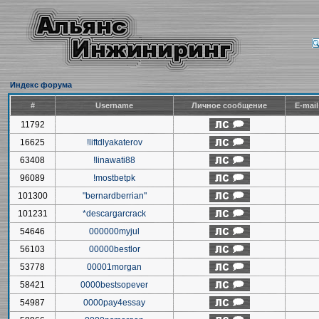
Индекс форума
#
Username
Личное сообщение
E-mai
11792
16625
!liftdlyakaterov
63408
!linawati88
96089
!mostbetpk
101300
"bernardberrian"
101231
*descargarcrack
54646
000000myjul
56103
00000bestlor
53778
00001morgan
58421
0000bestsopever
54987
0000pay4essay