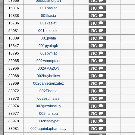
58966
0000psmorgan
16816
001basiat
16838
001kasia
16786
001kasiat
54081
001nicocole
16809
001pynia
16847
001pyniagh
16795
001pyniat
83965
002Acomputer
83966
002AMAZON
83968
002buyhollow
83969
002daniegonzalez
83972
002Ehome
83973
002estimates
83974
002glowbeauty
83977
002hairspa
83979
002klassypet
83981
002laquintapharmacy