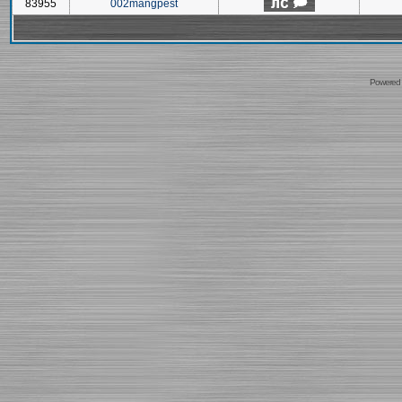
83955
002mangpest
Powered