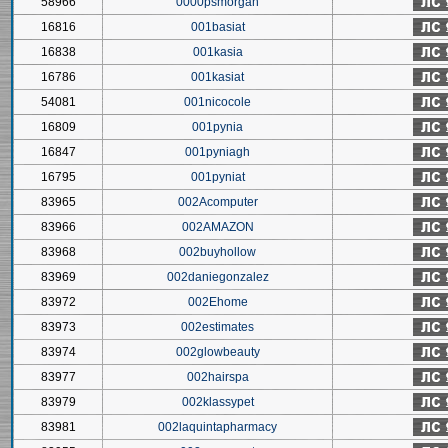
58966
0000psmorgan
16816
001basiat
16838
001kasia
16786
001kasiat
54081
001nicocole
16809
001pynia
16847
001pyniagh
16795
001pyniat
83965
002Acomputer
83966
002AMAZON
83968
002buyhollow
83969
002daniegonzalez
83972
002Ehome
83973
002estimates
83974
002glowbeauty
83977
002hairspa
83979
002klassypet
83981
002laquintapharmacy