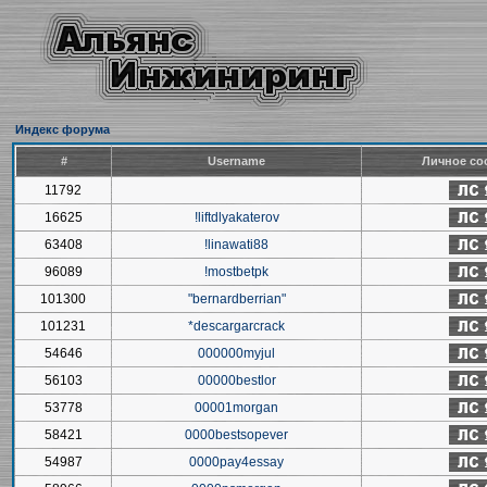
Индекс форума
#
Username
Личное со
11792
16625
!liftdlyakaterov
63408
!linawati88
96089
!mostbetpk
101300
"bernardberrian"
101231
*descargarcrack
54646
000000myjul
56103
00000bestlor
53778
00001morgan
58421
0000bestsopever
54987
0000pay4essay