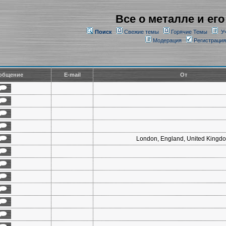
Все о металле и его
Поиск
Свежие темы
Горячие Темы
У
Модерация
Регистрация
общение
E-mail
От
London, England, United Kingd