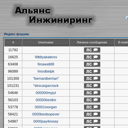
Индекс форума
#
Username
Личное сообщение
E-mai
11792
16625
!liftdlyakaterov
63408
!linawati88
96089
!mostbetpk
101300
"bernardberrian"
101231
*descargarcrack
54646
000000myjul
56103
00000bestlor
53778
00001morgan
58421
0000bestsopever
54987
0000pay4essay