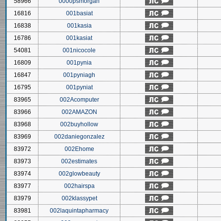
58966
0000psmorgan
16816
001basiat
16838
001kasia
16786
001kasiat
54081
001nicocole
16809
001pynia
16847
001pyniagh
16795
001pyniat
83965
002Acomputer
83966
002AMAZON
83968
002buyhollow
83969
002daniegonzalez
83972
002Ehome
83973
002estimates
83974
002glowbeauty
83977
002hairspa
83979
002klassypet
83981
002laquintapharmacy