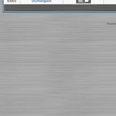
83955
002mangpest
Powered