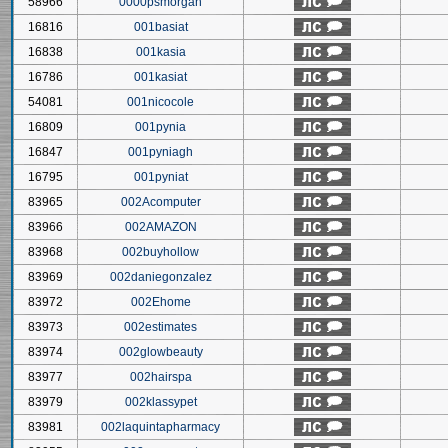
58966
0000psmorgan
16816
001basiat
16838
001kasia
16786
001kasiat
54081
001nicocole
16809
001pynia
16847
001pyniagh
16795
001pyniat
83965
002Acomputer
83966
002AMAZON
83968
002buyhollow
83969
002daniegonzalez
83972
002Ehome
83973
002estimates
83974
002glowbeauty
83977
002hairspa
83979
002klassypet
83981
002laquintapharmacy