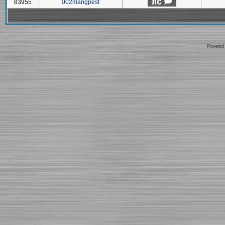
83955
002mangpest
Powered