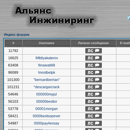
Индекс форума
#
Username
Личное сообщение
E-mai
11792
16625
!liftdlyakaterov
63408
!linawati88
96089
!mostbetpk
101300
"bernardberrian"
101231
*descargarcrack
54646
000000myjul
56103
00000bestlor
53778
00001morgan
58421
0000bestsopever
54987
0000pay4essay