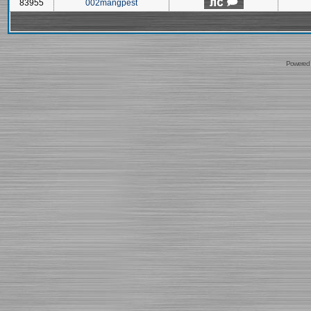
83955
002mangpest
Powered