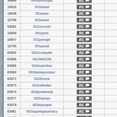
58966
0000psmorgan
16816
001basiat
16838
001kasia
16786
001kasiat
54081
001nicocole
16809
001pynia
16847
001pyniagh
16795
001pyniat
83965
002Acomputer
83966
002AMAZON
83968
002buyhollow
83969
002daniegonzalez
83972
002Ehome
83973
002estimates
83974
002glowbeauty
83977
002hairspa
83979
002klassypet
83981
002laquintapharmacy