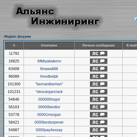
Индекс форума
#
Username
Личное сообщение
E-mai
11792
16625
!liftdlyakaterov
63408
!linawati88
96089
!mostbetpk
101300
"bernardberrian"
101231
*descargarcrack
54646
000000myjul
56103
00000bestlor
53778
00001morgan
58421
0000bestsopever
54987
0000pay4essay