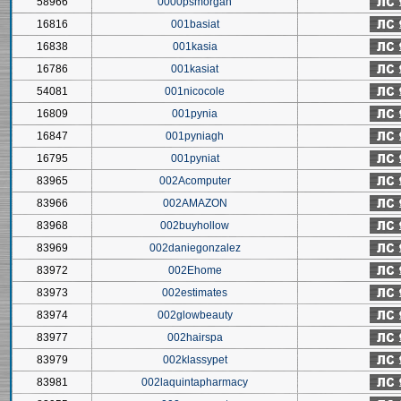
58966
0000psmorgan
16816
001basiat
16838
001kasia
16786
001kasiat
54081
001nicocole
16809
001pynia
16847
001pyniagh
16795
001pyniat
83965
002Acomputer
83966
002AMAZON
83968
002buyhollow
83969
002daniegonzalez
83972
002Ehome
83973
002estimates
83974
002glowbeauty
83977
002hairspa
83979
002klassypet
83981
002laquintapharmacy