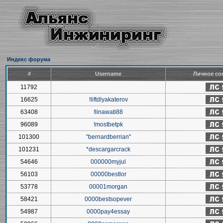
Индекс форума
#
Username
Личное со
11792
16625
!liftdlyakaterov
63408
!linawati88
96089
!mostbetpk
101300
"bernardberrian"
101231
*descargarcrack
54646
000000myjul
56103
00000bestlor
53778
00001morgan
58421
0000bestsopever
54987
0000pay4essay