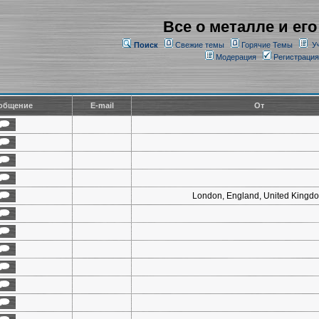
Все о металле и его
Поиск
Свежие темы
Горячие Темы
У
Модерация
Регистрация
общение
E-mail
От
London, England, United Kingd