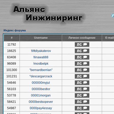
Индекс форума
#
Username
Личное сообщение
E-mai
11792
16625
!liftdlyakaterov
63408
!linawati88
96089
!mostbetpk
101300
"bernardberrian"
101231
*descargarcrack
54646
000000myjul
56103
00000bestlor
53778
00001morgan
58421
0000bestsopever
54987
0000pay4essay