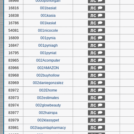
58966
0000psmorgan
16816
001basiat
16838
001kasia
16786
001kasiat
54081
001nicocole
16809
001pynia
16847
001pyniagh
16795
001pyniat
83965
002Acomputer
83966
002AMAZON
83968
002buyhollow
83969
002daniegonzalez
83972
002Ehome
83973
002estimates
83974
002glowbeauty
83977
002hairspa
83979
002klassypet
83981
002laquintapharmacy