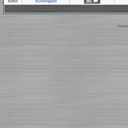
83955
002mangpest
Powered