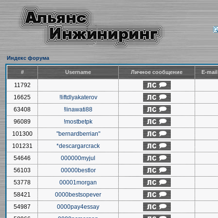
Индекс форума
#
Username
Личное сообщение
E-mai
11792
16625
!liftdlyakaterov
63408
!linawati88
96089
!mostbetpk
101300
"bernardberrian"
101231
*descargarcrack
54646
000000myjul
56103
00000bestlor
53778
00001morgan
58421
0000bestsopever
54987
0000pay4essay