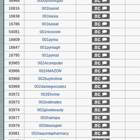
58966
0000psmorgan
16816
001basiat
16838
001kasia
16786
001kasiat
54081
001nicocole
16809
001pynia
16847
001pyniagh
16795
001pyniat
83965
002Acomputer
83966
002AMAZON
83968
002buyhollow
83969
002daniegonzalez
83972
002Ehome
83973
002estimates
83974
002glowbeauty
83977
002hairspa
83979
002klassypet
83981
002laquintapharmacy