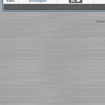
83955
002mangpest
Powered