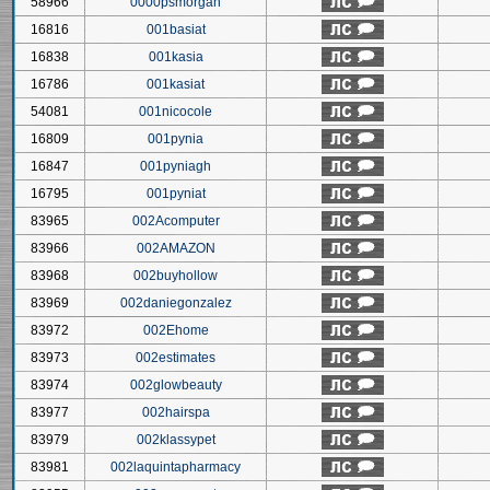
58966
0000psmorgan
16816
001basiat
16838
001kasia
16786
001kasiat
54081
001nicocole
16809
001pynia
16847
001pyniagh
16795
001pyniat
83965
002Acomputer
83966
002AMAZON
83968
002buyhollow
83969
002daniegonzalez
83972
002Ehome
83973
002estimates
83974
002glowbeauty
83977
002hairspa
83979
002klassypet
83981
002laquintapharmacy