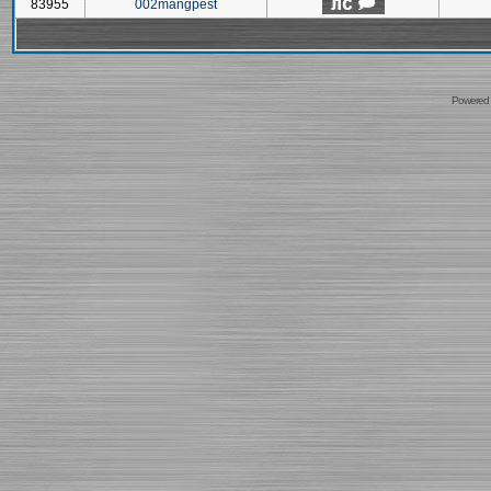
83955
002mangpest
Powered