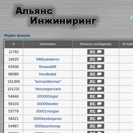
Индекс форума
#
Username
Личное сообщение
E-mai
11792
16625
!liftdlyakaterov
63408
!linawati88
96089
!mostbetpk
101300
"bernardberrian"
101231
*descargarcrack
54646
000000myjul
56103
00000bestlor
53778
00001morgan
58421
0000bestsopever
54987
0000pay4essay