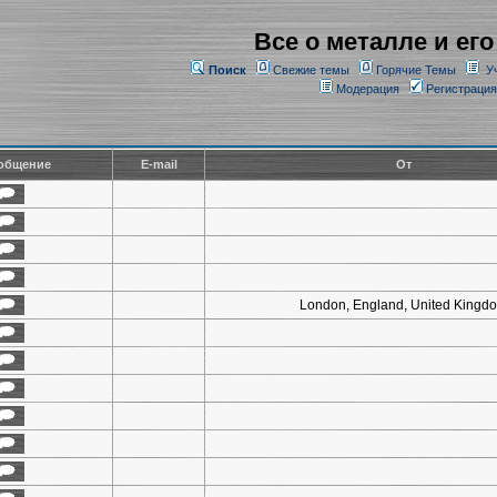
Все о металле и его
Поиск
Свежие темы
Горячие Темы
У
Модерация
Регистрация
общение
E-mail
От
London, England, United Kingd