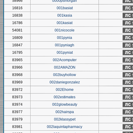
58966
0000psmorgan
16816
001basiat
16838
001kasia
16786
001kasiat
54081
001nicocole
16809
001pynia
16847
001pyniagh
16795
001pyniat
83965
002Acomputer
83966
002AMAZON
83968
002buyhollow
83969
002daniegonzalez
83972
002Ehome
83973
002estimates
83974
002glowbeauty
83977
002hairspa
83979
002klassypet
83981
002laquintapharmacy