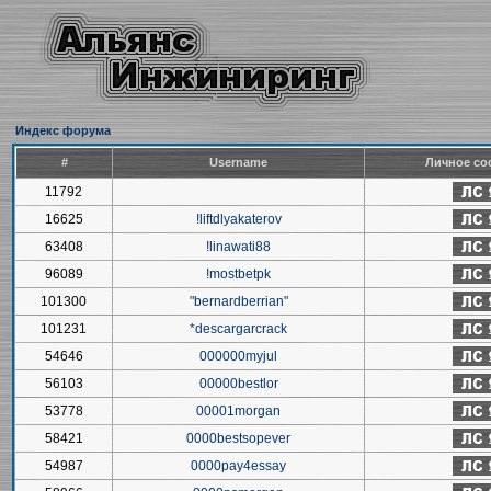
Индекс форума
#
Username
Личное со
11792
16625
!liftdlyakaterov
63408
!linawati88
96089
!mostbetpk
101300
"bernardberrian"
101231
*descargarcrack
54646
000000myjul
56103
00000bestlor
53778
00001morgan
58421
0000bestsopever
54987
0000pay4essay