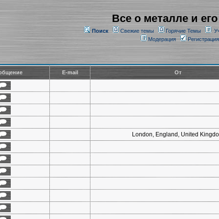
Все о металле и его
Поиск
Свежие темы
Горячие Темы
У
Модерация
Регистрация
общение
E-mail
От
London, England, United Kingd