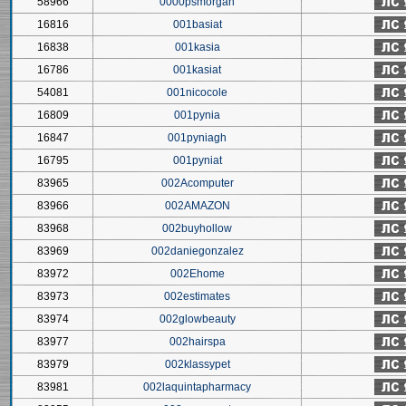
58966
0000psmorgan
16816
001basiat
16838
001kasia
16786
001kasiat
54081
001nicocole
16809
001pynia
16847
001pyniagh
16795
001pyniat
83965
002Acomputer
83966
002AMAZON
83968
002buyhollow
83969
002daniegonzalez
83972
002Ehome
83973
002estimates
83974
002glowbeauty
83977
002hairspa
83979
002klassypet
83981
002laquintapharmacy