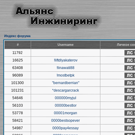
Индекс форума
#
Username
Личное со
11792
16625
!liftdlyakaterov
63408
!linawati88
96089
!mostbetpk
101300
"bernardberrian"
101231
*descargarcrack
54646
000000myjul
56103
00000bestlor
53778
00001morgan
58421
0000bestsopever
54987
0000pay4essay