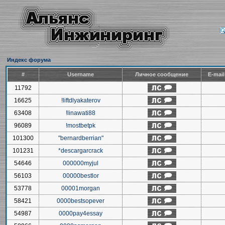
Индекс форума
#
Username
Личное сообщение
E-mai
11792
16625
!liftdlyakaterov
63408
!linawati88
96089
!mostbetpk
101300
"bernardberrian"
101231
*descargarcrack
54646
000000myjul
56103
00000bestlor
53778
00001morgan
58421
0000bestsopever
54987
0000pay4essay