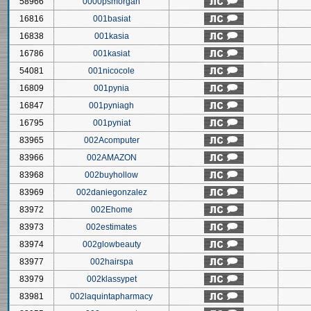
58966
0000psmorgan
16816
001basiat
16838
001kasia
16786
001kasiat
54081
001nicocole
16809
001pynia
16847
001pyniagh
16795
001pyniat
83965
002Acomputer
83966
002AMAZON
83968
002buyhollow
83969
002daniegonzalez
83972
002Ehome
83973
002estimates
83974
002glowbeauty
83977
002hairspa
83979
002klassypet
83981
002laquintapharmacy