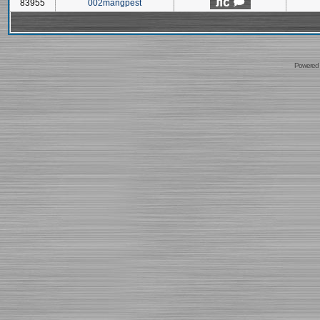
83955
002mangpest
Powered