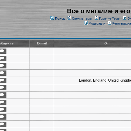
Все о металле и его
Поиск
Свежие темы
Горячие Темы
У
Модерация
Регистрация
общение
E-mail
От
London, England, United Kingd