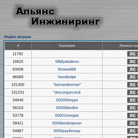
Индекс форума
#
Username
Личное со
11792
16625
!liftdlyakaterov
63408
!linawati88
96089
!mostbetpk
101300
"bernardberrian"
101231
*descargarcrack
54646
000000myjul
56103
00000bestlor
53778
00001morgan
58421
0000bestsopever
54987
0000pay4essay