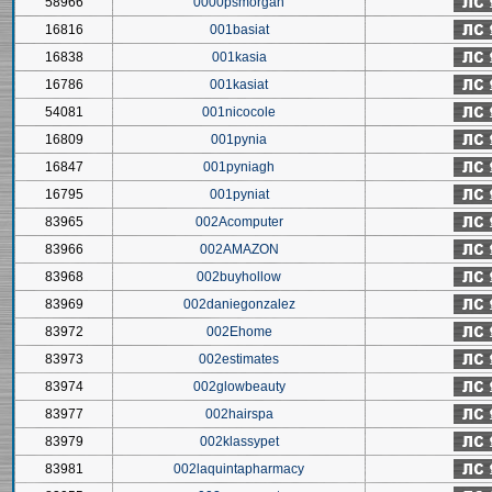
58966
0000psmorgan
16816
001basiat
16838
001kasia
16786
001kasiat
54081
001nicocole
16809
001pynia
16847
001pyniagh
16795
001pyniat
83965
002Acomputer
83966
002AMAZON
83968
002buyhollow
83969
002daniegonzalez
83972
002Ehome
83973
002estimates
83974
002glowbeauty
83977
002hairspa
83979
002klassypet
83981
002laquintapharmacy