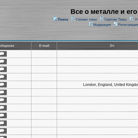
Все о металле и его
Поиск
Свежие темы
Горячие Темы
У
Модерация
Регистрация
общение
E-mail
От
London, England, United Kingd