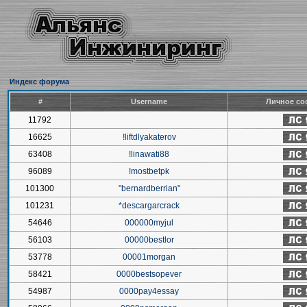
Индекс форума
#
Username
Личное со
11792
16625
!liftdlyakaterov
63408
!linawati88
96089
!mostbetpk
101300
"bernardberrian"
101231
*descargarcrack
54646
000000myjul
56103
00000bestlor
53778
00001morgan
58421
0000bestsopever
54987
0000pay4essay