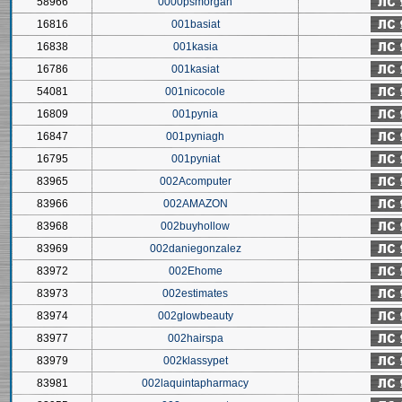
58966
0000psmorgan
16816
001basiat
16838
001kasia
16786
001kasiat
54081
001nicocole
16809
001pynia
16847
001pyniagh
16795
001pyniat
83965
002Acomputer
83966
002AMAZON
83968
002buyhollow
83969
002daniegonzalez
83972
002Ehome
83973
002estimates
83974
002glowbeauty
83977
002hairspa
83979
002klassypet
83981
002laquintapharmacy