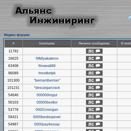
Индекс форума
#
Username
Личное сообщение
E-mai
11792
16625
!liftdlyakaterov
63408
!linawati88
96089
!mostbetpk
101300
"bernardberrian"
101231
*descargarcrack
54646
000000myjul
56103
00000bestlor
53778
00001morgan
58421
0000bestsopever
54987
0000pay4essay