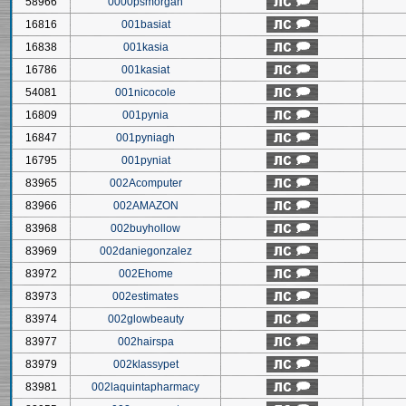
58966
0000psmorgan
16816
001basiat
16838
001kasia
16786
001kasiat
54081
001nicocole
16809
001pynia
16847
001pyniagh
16795
001pyniat
83965
002Acomputer
83966
002AMAZON
83968
002buyhollow
83969
002daniegonzalez
83972
002Ehome
83973
002estimates
83974
002glowbeauty
83977
002hairspa
83979
002klassypet
83981
002laquintapharmacy