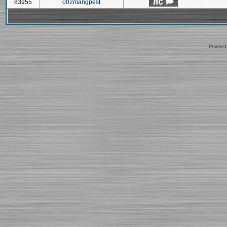
83955
002mangpest
Powered