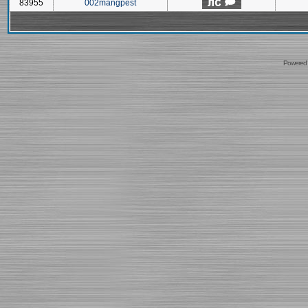
83955
002mangpest
Powered