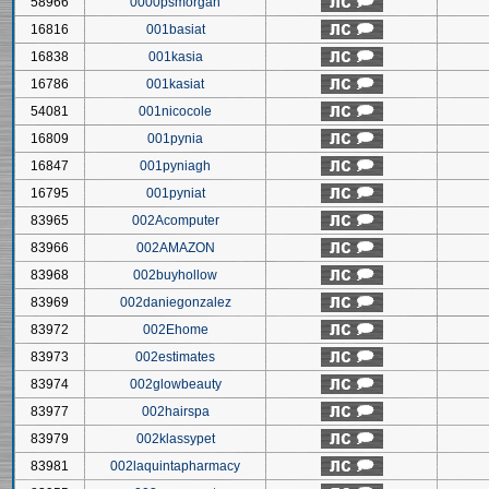
58966
0000psmorgan
16816
001basiat
16838
001kasia
16786
001kasiat
54081
001nicocole
16809
001pynia
16847
001pyniagh
16795
001pyniat
83965
002Acomputer
83966
002AMAZON
83968
002buyhollow
83969
002daniegonzalez
83972
002Ehome
83973
002estimates
83974
002glowbeauty
83977
002hairspa
83979
002klassypet
83981
002laquintapharmacy