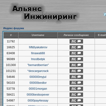
Индекс форума
#
Username
Личное сообщение
E-mai
11792
16625
!liftdlyakaterov
63408
!linawati88
96089
!mostbetpk
101300
"bernardberrian"
101231
*descargarcrack
54646
000000myjul
56103
00000bestlor
53778
00001morgan
58421
0000bestsopever
54987
0000pay4essay