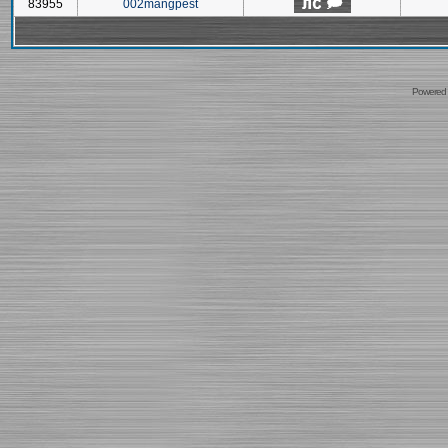
83955
002mangpest
Powered