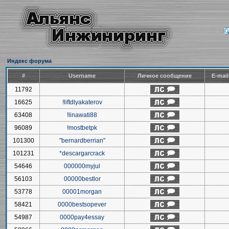
Индекс форума
#
Username
Личное сообщение
E-mai
11792
16625
!liftdlyakaterov
63408
!linawati88
96089
!mostbetpk
101300
"bernardberrian"
101231
*descargarcrack
54646
000000myjul
56103
00000bestlor
53778
00001morgan
58421
0000bestsopever
54987
0000pay4essay