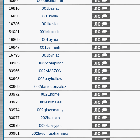
58966
0000psmorgan
16816
001basiat
16838
001kasia
16786
001kasiat
54081
001nicocole
16809
001pynia
16847
001pyniagh
16795
001pyniat
83965
002Acomputer
83966
002AMAZON
83968
002buyhollow
83969
002daniegonzalez
83972
002Ehome
83973
002estimates
83974
002glowbeauty
83977
002hairspa
83979
002klassypet
83981
002laquintapharmacy