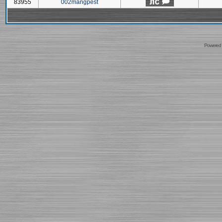
83955
002mangpest
Powered