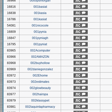
58966
0000psmorgan
16816
001basiat
16838
001kasia
16786
001kasiat
54081
001nicocole
16809
001pynia
16847
001pyniagh
16795
001pyniat
83965
002Acomputer
83966
002AMAZON
83968
002buyhollow
83969
002daniegonzalez
83972
002Ehome
83973
002estimates
83974
002glowbeauty
83977
002hairspa
83979
002klassypet
83981
002laquintapharmacy