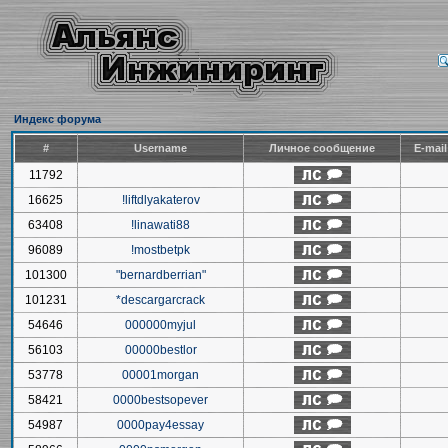
Индекс форума
#
Username
Личное сообщение
E-mai
11792
16625
!liftdlyakaterov
63408
!linawati88
96089
!mostbetpk
101300
"bernardberrian"
101231
*descargarcrack
54646
000000myjul
56103
00000bestlor
53778
00001morgan
58421
0000bestsopever
54987
0000pay4essay