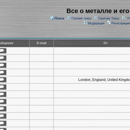
Все о металле и его
Поиск
Свежие темы
Горячие Темы
У
Модерация
Регистрация
общение
E-mail
От
London, England, United Kingd