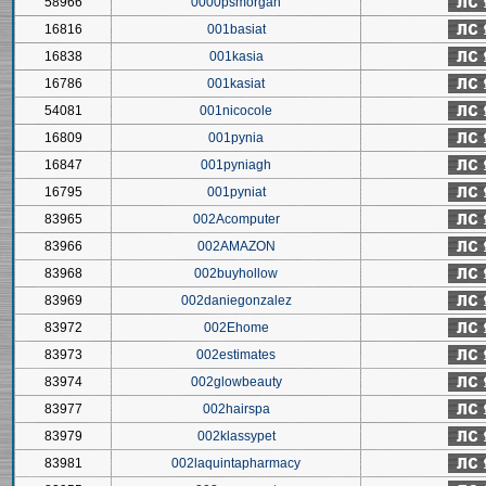
58966
0000psmorgan
16816
001basiat
16838
001kasia
16786
001kasiat
54081
001nicocole
16809
001pynia
16847
001pyniagh
16795
001pyniat
83965
002Acomputer
83966
002AMAZON
83968
002buyhollow
83969
002daniegonzalez
83972
002Ehome
83973
002estimates
83974
002glowbeauty
83977
002hairspa
83979
002klassypet
83981
002laquintapharmacy