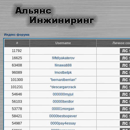
Индекс форума
#
Username
Личное со
11792
16625
!liftdlyakaterov
63408
!linawati88
96089
!mostbetpk
101300
"bernardberrian"
101231
*descargarcrack
54646
000000myjul
56103
00000bestlor
53778
00001morgan
58421
0000bestsopever
54987
0000pay4essay