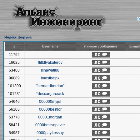
Индекс форума
#
Username
Личное сообщение
E-mai
11792
16625
!liftdlyakaterov
63408
!linawati88
96089
!mostbetpk
101300
"bernardberrian"
101231
*descargarcrack
54646
000000myjul
56103
00000bestlor
53778
00001morgan
58421
0000bestsopever
54987
0000pay4essay