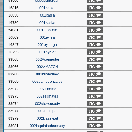
58966
0000psmorgan
16816
001basiat
16838
001kasia
16786
001kasiat
54081
001nicocole
16809
001pynia
16847
001pyniagh
16795
001pyniat
83965
002Acomputer
83966
002AMAZON
83968
002buyhollow
83969
002daniegonzalez
83972
002Ehome
83973
002estimates
83974
002glowbeauty
83977
002hairspa
83979
002klassypet
83981
002laquintapharmacy