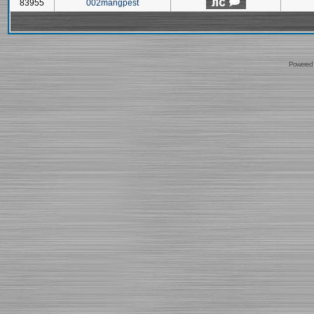
83955
002mangpest
Powered