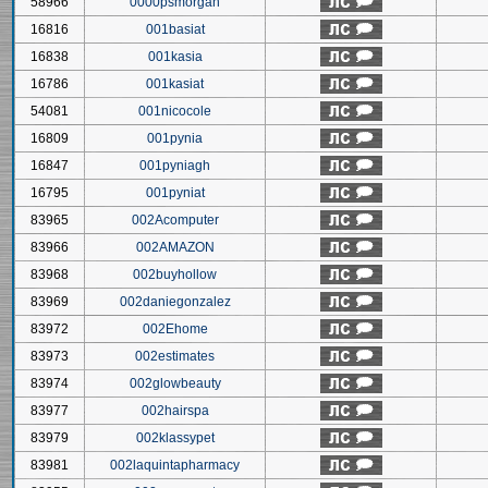
58966
0000psmorgan
16816
001basiat
16838
001kasia
16786
001kasiat
54081
001nicocole
16809
001pynia
16847
001pyniagh
16795
001pyniat
83965
002Acomputer
83966
002AMAZON
83968
002buyhollow
83969
002daniegonzalez
83972
002Ehome
83973
002estimates
83974
002glowbeauty
83977
002hairspa
83979
002klassypet
83981
002laquintapharmacy