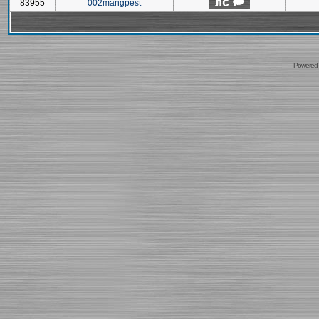
83955
002mangpest
Powered