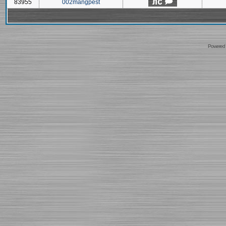
83955
002mangpest
Powered