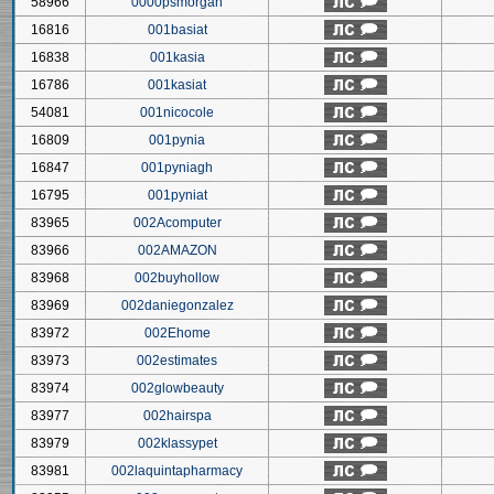
58966
0000psmorgan
16816
001basiat
16838
001kasia
16786
001kasiat
54081
001nicocole
16809
001pynia
16847
001pyniagh
16795
001pyniat
83965
002Acomputer
83966
002AMAZON
83968
002buyhollow
83969
002daniegonzalez
83972
002Ehome
83973
002estimates
83974
002glowbeauty
83977
002hairspa
83979
002klassypet
83981
002laquintapharmacy