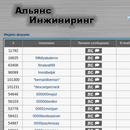
Индекс форума
#
Username
Личное сообщение
E-mai
11792
16625
!liftdlyakaterov
63408
!linawati88
96089
!mostbetpk
101300
"bernardberrian"
101231
*descargarcrack
54646
000000myjul
56103
00000bestlor
53778
00001morgan
58421
0000bestsopever
54987
0000pay4essay