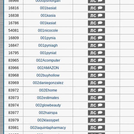
58966
0000psmorgan
16816
001basiat
16838
001kasia
16786
001kasiat
54081
001nicocole
16809
001pynia
16847
001pyniagh
16795
001pyniat
83965
002Acomputer
83966
002AMAZON
83968
002buyhollow
83969
002daniegonzalez
83972
002Ehome
83973
002estimates
83974
002glowbeauty
83977
002hairspa
83979
002klassypet
83981
002laquintapharmacy