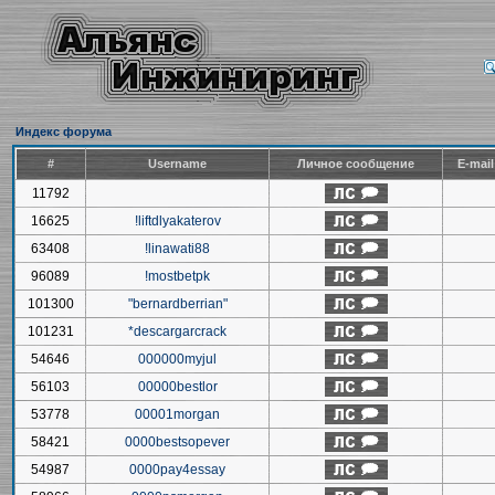
Индекс форума
#
Username
Личное сообщение
E-mai
11792
16625
!liftdlyakaterov
63408
!linawati88
96089
!mostbetpk
101300
"bernardberrian"
101231
*descargarcrack
54646
000000myjul
56103
00000bestlor
53778
00001morgan
58421
0000bestsopever
54987
0000pay4essay