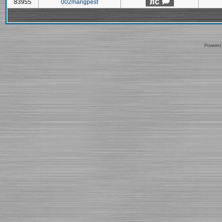
83955
002mangpest
Powered