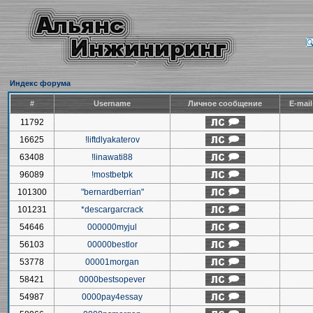
Индекс форума
#
Username
Личное сообщение
E-mai
11792
16625
!liftdlyakaterov
63408
!linawati88
96089
!mostbetpk
101300
"bernardberrian"
101231
*descargarcrack
54646
000000myjul
56103
00000bestlor
53778
00001morgan
58421
0000bestsopever
54987
0000pay4essay