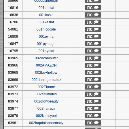
58966
0000psmorgan
16816
001basiat
16838
001kasia
16786
001kasiat
54081
001nicocole
16809
001pynia
16847
001pyniagh
16795
001pyniat
83965
002Acomputer
83966
002AMAZON
83968
002buyhollow
83969
002daniegonzalez
83972
002Ehome
83973
002estimates
83974
002glowbeauty
83977
002hairspa
83979
002klassypet
83981
002laquintapharmacy