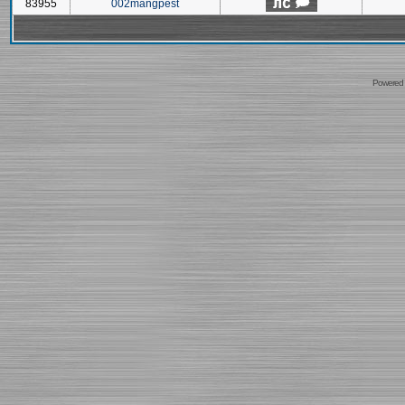
83955
002mangpest
Powered