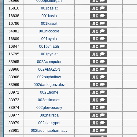
58966
0000psmorgan
16816
001basiat
16838
001kasia
16786
001kasiat
54081
001nicocole
16809
001pynia
16847
001pyniagh
16795
001pyniat
83965
002Acomputer
83966
002AMAZON
83968
002buyhollow
83969
002daniegonzalez
83972
002Ehome
83973
002estimates
83974
002glowbeauty
83977
002hairspa
83979
002klassypet
83981
002laquintapharmacy