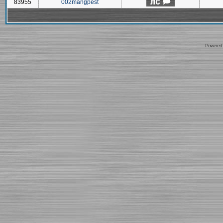
83955
002mangpest
Powered