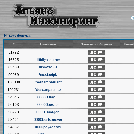
Индекс форума
#
Username
Личное сообщение
E-mai
11792
16625
!liftdlyakaterov
63408
!linawati88
96089
!mostbetpk
101300
"bernardberrian"
101231
*descargarcrack
54646
000000myjul
56103
00000bestlor
53778
00001morgan
58421
0000bestsopever
54987
0000pay4essay