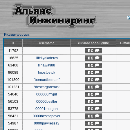
Индекс форума
#
Username
Личное сообщение
E-mai
11792
16625
!liftdlyakaterov
63408
!linawati88
96089
!mostbetpk
101300
"bernardberrian"
101231
*descargarcrack
54646
000000myjul
56103
00000bestlor
53778
00001morgan
58421
0000bestsopever
54987
0000pay4essay