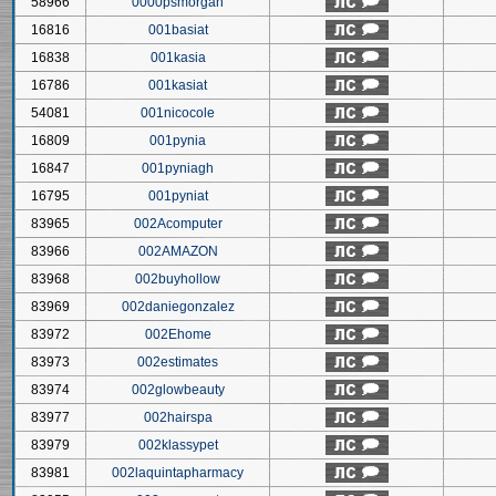
58966
0000psmorgan
16816
001basiat
16838
001kasia
16786
001kasiat
54081
001nicocole
16809
001pynia
16847
001pyniagh
16795
001pyniat
83965
002Acomputer
83966
002AMAZON
83968
002buyhollow
83969
002daniegonzalez
83972
002Ehome
83973
002estimates
83974
002glowbeauty
83977
002hairspa
83979
002klassypet
83981
002laquintapharmacy