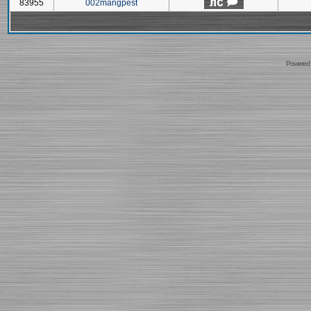
83955
002mangpest
Powered