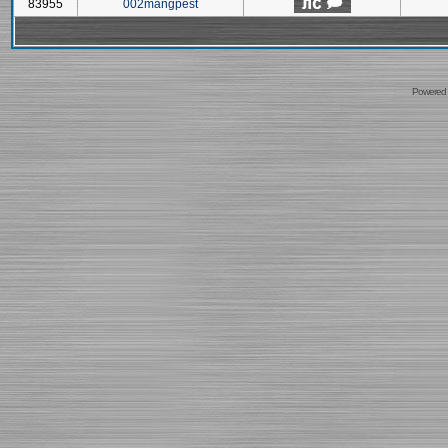
83955
002mangpest
Powered