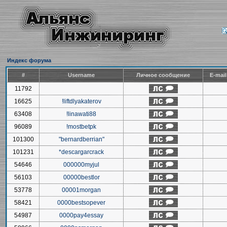
Индекс форума
#
Username
Личное сообщение
E-mai
11792
16625
!liftdlyakaterov
63408
!linawati88
96089
!mostbetpk
101300
"bernardberrian"
101231
*descargarcrack
54646
000000myjul
56103
00000bestlor
53778
00001morgan
58421
0000bestsopever
54987
0000pay4essay