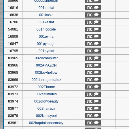
58966
0000psmorgan
16816
001basiat
16838
001kasia
16786
001kasiat
54081
001nicocole
16809
001pynia
16847
001pyniagh
16795
001pyniat
83965
002Acomputer
83966
002AMAZON
83968
002buyhollow
83969
002daniegonzalez
83972
002Ehome
83973
002estimates
83974
002glowbeauty
83977
002hairspa
83979
002klassypet
83981
002laquintapharmacy