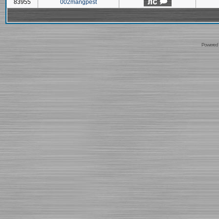
83955
002mangpest
Powered