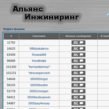
Индекс форума
#
Username
Личное сообщение
E-mai
11792
16625
!liftdlyakaterov
63408
!linawati88
96089
!mostbetpk
101300
"bernardberrian"
101231
*descargarcrack
54646
000000myjul
56103
00000bestlor
53778
00001morgan
58421
0000bestsopever
54987
0000pay4essay