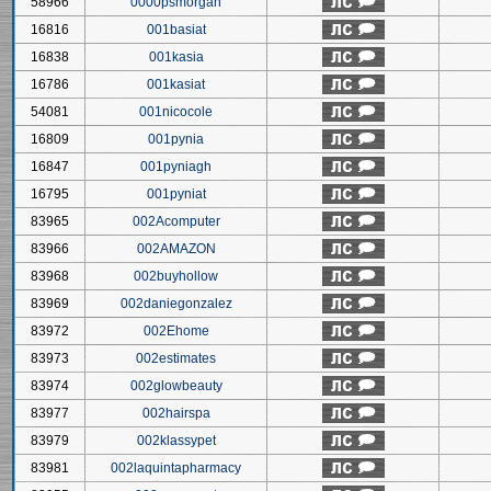
58966
0000psmorgan
16816
001basiat
16838
001kasia
16786
001kasiat
54081
001nicocole
16809
001pynia
16847
001pyniagh
16795
001pyniat
83965
002Acomputer
83966
002AMAZON
83968
002buyhollow
83969
002daniegonzalez
83972
002Ehome
83973
002estimates
83974
002glowbeauty
83977
002hairspa
83979
002klassypet
83981
002laquintapharmacy