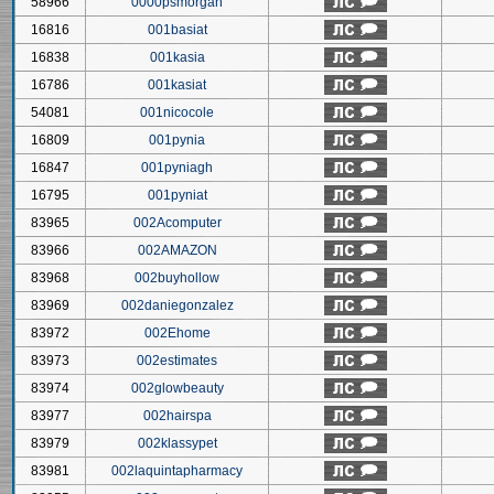
58966
0000psmorgan
16816
001basiat
16838
001kasia
16786
001kasiat
54081
001nicocole
16809
001pynia
16847
001pyniagh
16795
001pyniat
83965
002Acomputer
83966
002AMAZON
83968
002buyhollow
83969
002daniegonzalez
83972
002Ehome
83973
002estimates
83974
002glowbeauty
83977
002hairspa
83979
002klassypet
83981
002laquintapharmacy