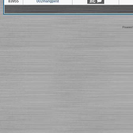
83955
002mangpest
Powered