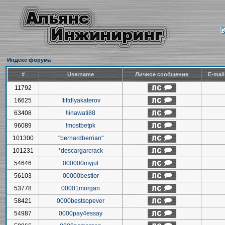
Индекс форума
#
Username
Личное сообщение
E-mai
11792
16625
!liftdlyakaterov
63408
!linawati88
96089
!mostbetpk
101300
"bernardberrian"
101231
*descargarcrack
54646
000000myjul
56103
00000bestlor
53778
00001morgan
58421
0000bestsopever
54987
0000pay4essay