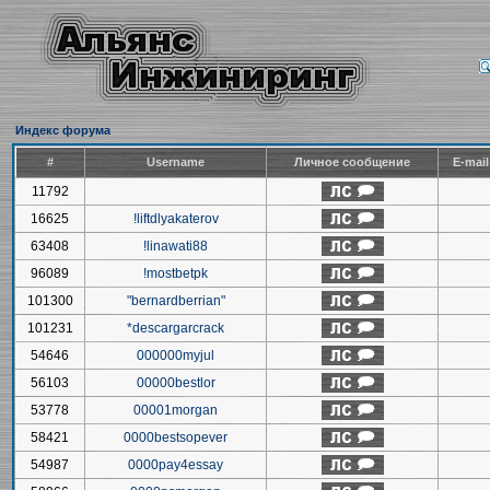
Индекс форума
#
Username
Личное сообщение
E-mai
11792
16625
!liftdlyakaterov
63408
!linawati88
96089
!mostbetpk
101300
"bernardberrian"
101231
*descargarcrack
54646
000000myjul
56103
00000bestlor
53778
00001morgan
58421
0000bestsopever
54987
0000pay4essay