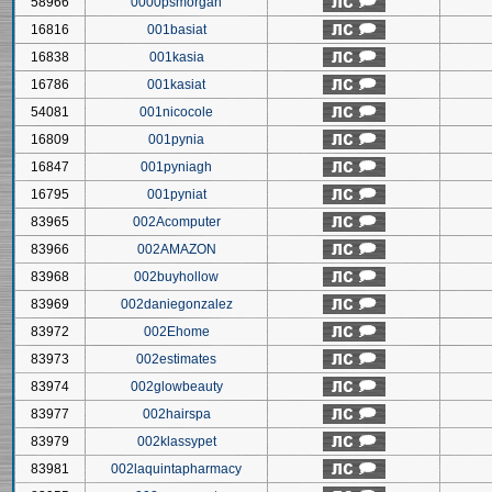
58966
0000psmorgan
16816
001basiat
16838
001kasia
16786
001kasiat
54081
001nicocole
16809
001pynia
16847
001pyniagh
16795
001pyniat
83965
002Acomputer
83966
002AMAZON
83968
002buyhollow
83969
002daniegonzalez
83972
002Ehome
83973
002estimates
83974
002glowbeauty
83977
002hairspa
83979
002klassypet
83981
002laquintapharmacy