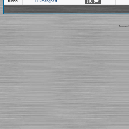
83955
002mangpest
Powered