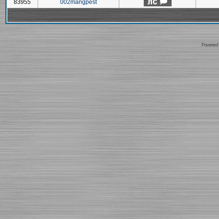
83955
002mangpest
Powered