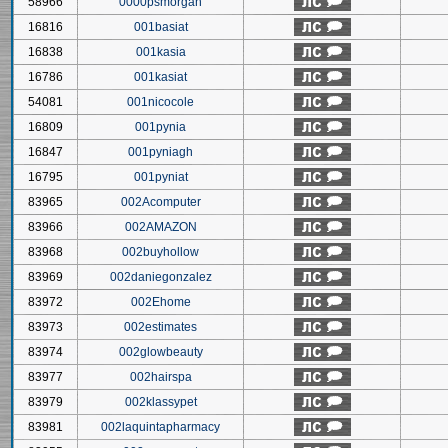
58966
0000psmorgan
16816
001basiat
16838
001kasia
16786
001kasiat
54081
001nicocole
16809
001pynia
16847
001pyniagh
16795
001pyniat
83965
002Acomputer
83966
002AMAZON
83968
002buyhollow
83969
002daniegonzalez
83972
002Ehome
83973
002estimates
83974
002glowbeauty
83977
002hairspa
83979
002klassypet
83981
002laquintapharmacy