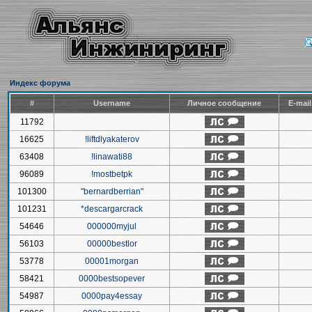
Индекс форума
#
Username
Личное сообщение
E-mai
11792
16625
!liftdlyakaterov
63408
!linawati88
96089
!mostbetpk
101300
"bernardberrian"
101231
*descargarcrack
54646
000000myjul
56103
00000bestlor
53778
00001morgan
58421
0000bestsopever
54987
0000pay4essay