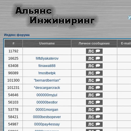
Индекс форума
#
Username
Личное сообщение
E-mai
11792
16625
!liftdlyakaterov
63408
!linawati88
96089
!mostbetpk
101300
"bernardberrian"
101231
*descargarcrack
54646
000000myjul
56103
00000bestlor
53778
00001morgan
58421
0000bestsopever
54987
0000pay4essay