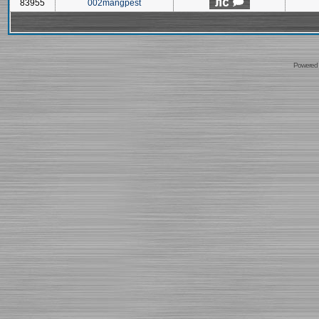
83955
002mangpest
Powered