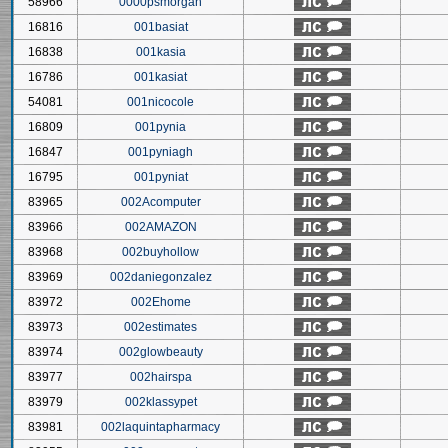
58966
0000psmorgan
16816
001basiat
16838
001kasia
16786
001kasiat
54081
001nicocole
16809
001pynia
16847
001pyniagh
16795
001pyniat
83965
002Acomputer
83966
002AMAZON
83968
002buyhollow
83969
002daniegonzalez
83972
002Ehome
83973
002estimates
83974
002glowbeauty
83977
002hairspa
83979
002klassypet
83981
002laquintapharmacy