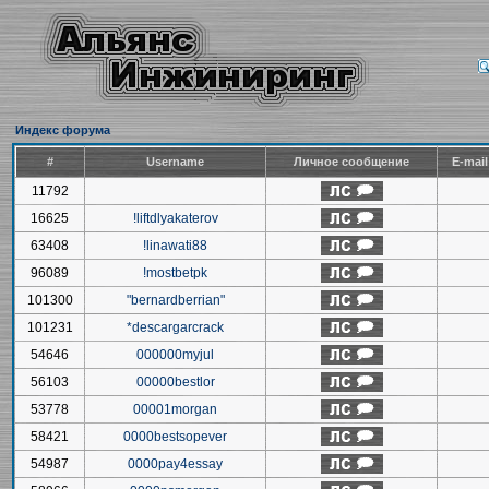
Индекс форума
#
Username
Личное сообщение
E-mai
11792
16625
!liftdlyakaterov
63408
!linawati88
96089
!mostbetpk
101300
"bernardberrian"
101231
*descargarcrack
54646
000000myjul
56103
00000bestlor
53778
00001morgan
58421
0000bestsopever
54987
0000pay4essay