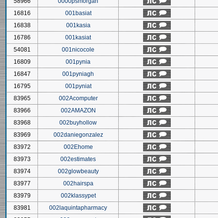
58966
0000psmorgan
16816
001basiat
16838
001kasia
16786
001kasiat
54081
001nicocole
16809
001pynia
16847
001pyniagh
16795
001pyniat
83965
002Acomputer
83966
002AMAZON
83968
002buyhollow
83969
002daniegonzalez
83972
002Ehome
83973
002estimates
83974
002glowbeauty
83977
002hairspa
83979
002klassypet
83981
002laquintapharmacy