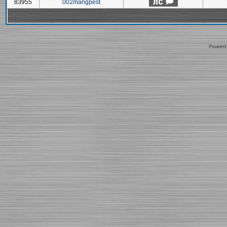
83955
002mangpest
Powered