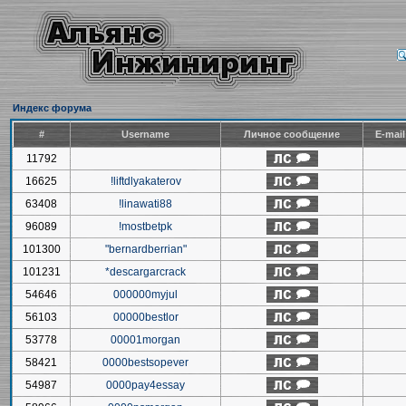
Индекс форума
#
Username
Личное сообщение
E-mai
11792
16625
!liftdlyakaterov
63408
!linawati88
96089
!mostbetpk
101300
"bernardberrian"
101231
*descargarcrack
54646
000000myjul
56103
00000bestlor
53778
00001morgan
58421
0000bestsopever
54987
0000pay4essay