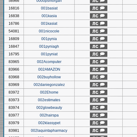
58966
0000psmorgan
16816
001basiat
16838
001kasia
16786
001kasiat
54081
001nicocole
16809
001pynia
16847
001pyniagh
16795
001pyniat
83965
002Acomputer
83966
002AMAZON
83968
002buyhollow
83969
002daniegonzalez
83972
002Ehome
83973
002estimates
83974
002glowbeauty
83977
002hairspa
83979
002klassypet
83981
002laquintapharmacy