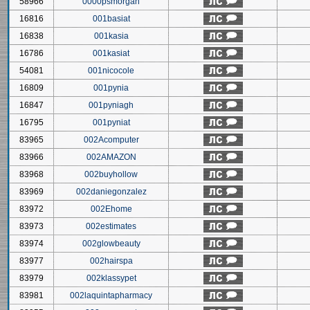
58966
0000psmorgan
16816
001basiat
16838
001kasia
16786
001kasiat
54081
001nicocole
16809
001pynia
16847
001pyniagh
16795
001pyniat
83965
002Acomputer
83966
002AMAZON
83968
002buyhollow
83969
002daniegonzalez
83972
002Ehome
83973
002estimates
83974
002glowbeauty
83977
002hairspa
83979
002klassypet
83981
002laquintapharmacy