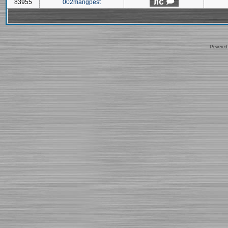
83955
002mangpest
Powered