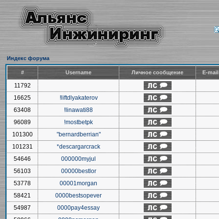
Индекс форума
#
Username
Личное сообщение
E-mai
11792
16625
!liftdlyakaterov
63408
!linawati88
96089
!mostbetpk
101300
"bernardberrian"
101231
*descargarcrack
54646
000000myjul
56103
00000bestlor
53778
00001morgan
58421
0000bestsopever
54987
0000pay4essay