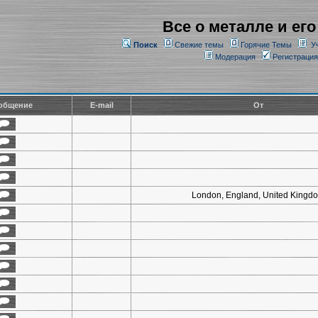
Все о металле и его
Поиск
Свежие темы
Горячие Темы
У
Модерация
Регистрация
общение
E-mail
От
London, England, United Kingd