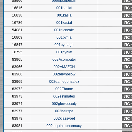
58966
0000psmorgan
16816
001basiat
16838
001kasia
16786
001kasiat
54081
001nicocole
16809
001pynia
16847
001pyniagh
16795
001pyniat
83965
002Acomputer
83966
002AMAZON
83968
002buyhollow
83969
002daniegonzalez
83972
002Ehome
83973
002estimates
83974
002glowbeauty
83977
002hairspa
83979
002klassypet
83981
002laquintapharmacy