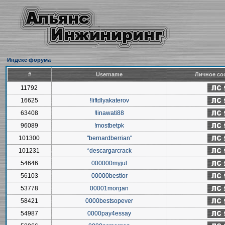
Индекс форума
#
Username
Личное со
11792
16625
!liftdlyakaterov
63408
!linawati88
96089
!mostbetpk
101300
"bernardberrian"
101231
*descargarcrack
54646
000000myjul
56103
00000bestlor
53778
00001morgan
58421
0000bestsopever
54987
0000pay4essay