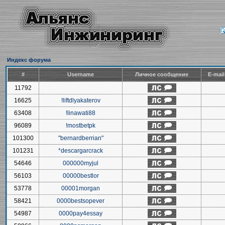
Индекс форума
#
Username
Личное сообщение
E-mai
11792
16625
!liftdlyakaterov
63408
!linawati88
96089
!mostbetpk
101300
"bernardberrian"
101231
*descargarcrack
54646
000000myjul
56103
00000bestlor
53778
00001morgan
58421
0000bestsopever
54987
0000pay4essay