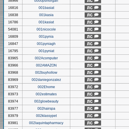
58966
0000psmorgan
16816
001basiat
16838
001kasia
16786
001kasiat
54081
001nicocole
16809
001pynia
16847
001pyniagh
16795
001pyniat
83965
002Acomputer
83966
002AMAZON
83968
002buyhollow
83969
002daniegonzalez
83972
002Ehome
83973
002estimates
83974
002glowbeauty
83977
002hairspa
83979
002klassypet
83981
002laquintapharmacy