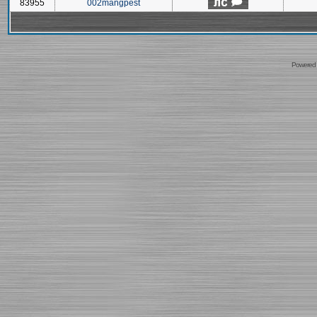
83955
002mangpest
Powered