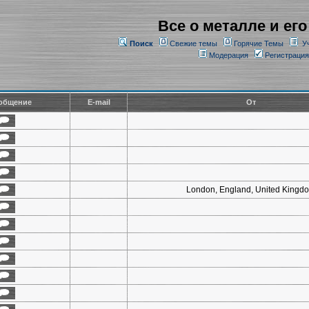
Все о металле и его
Поиск
Свежие темы
Горячие Темы
У
Модерация
Регистрация
общение
E-mail
От
London, England, United Kingd