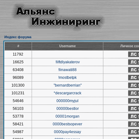
Индекс форума
#
Username
Личное со
11792
16625
!liftdlyakaterov
63408
!linawati88
96089
!mostbetpk
101300
"bernardberrian"
101231
*descargarcrack
54646
000000myjul
56103
00000bestlor
53778
00001morgan
58421
0000bestsopever
54987
0000pay4essay