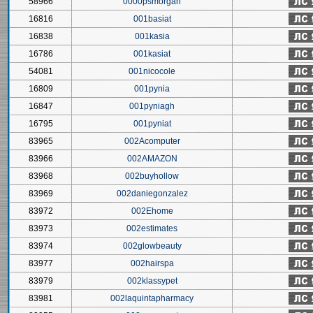
58966
0000psmorgan
16816
001basiat
16838
001kasia
16786
001kasiat
54081
001nicocole
16809
001pynia
16847
001pyniagh
16795
001pyniat
83965
002Acomputer
83966
002AMAZON
83968
002buyhollow
83969
002daniegonzalez
83972
002Ehome
83973
002estimates
83974
002glowbeauty
83977
002hairspa
83979
002klassypet
83981
002laquintapharmacy