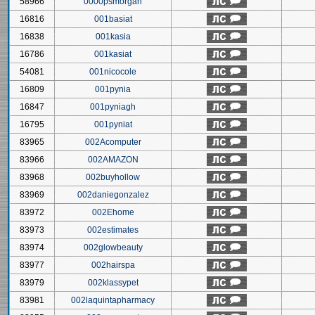
58966
0000psmorgan
16816
001basiat
16838
001kasia
16786
001kasiat
54081
001nicocole
16809
001pynia
16847
001pyniagh
16795
001pyniat
83965
002Acomputer
83966
002AMAZON
83968
002buyhollow
83969
002daniegonzalez
83972
002Ehome
83973
002estimates
83974
002glowbeauty
83977
002hairspa
83979
002klassypet
83981
002laquintapharmacy