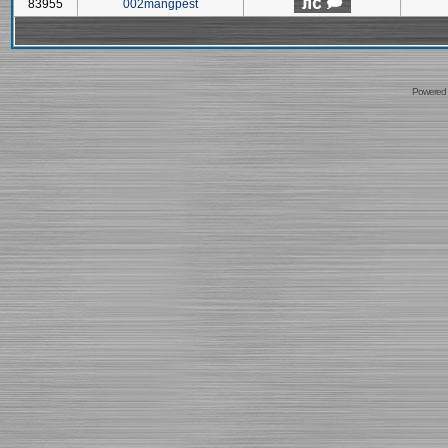
83955
002mangpest
Powered