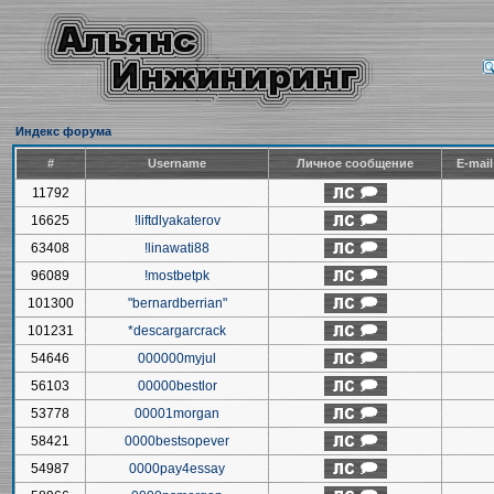
Индекс форума
#
Username
Личное сообщение
E-mai
11792
16625
!liftdlyakaterov
63408
!linawati88
96089
!mostbetpk
101300
"bernardberrian"
101231
*descargarcrack
54646
000000myjul
56103
00000bestlor
53778
00001morgan
58421
0000bestsopever
54987
0000pay4essay