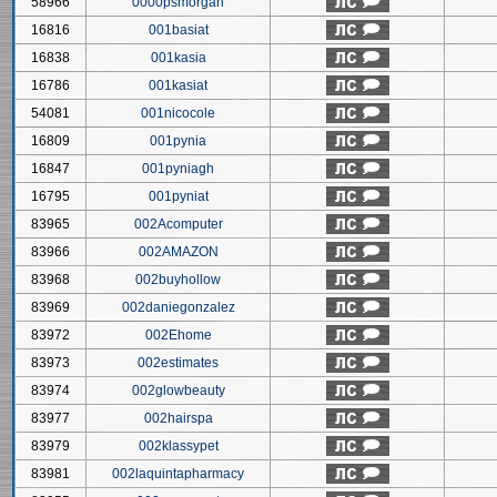
58966
0000psmorgan
16816
001basiat
16838
001kasia
16786
001kasiat
54081
001nicocole
16809
001pynia
16847
001pyniagh
16795
001pyniat
83965
002Acomputer
83966
002AMAZON
83968
002buyhollow
83969
002daniegonzalez
83972
002Ehome
83973
002estimates
83974
002glowbeauty
83977
002hairspa
83979
002klassypet
83981
002laquintapharmacy