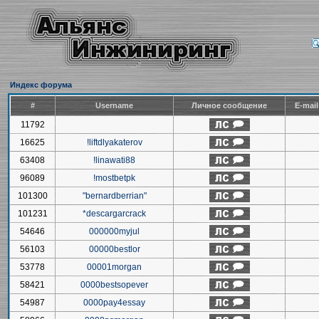
Индекс форума
#
Username
Личное сообщение
E-mai
11792
16625
!liftdlyakaterov
63408
!linawati88
96089
!mostbetpk
101300
"bernardberrian"
101231
*descargarcrack
54646
000000myjul
56103
00000bestlor
53778
00001morgan
58421
0000bestsopever
54987
0000pay4essay