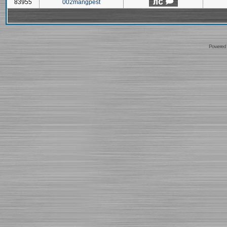
83955
002mangpest
Powered