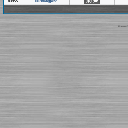
83955
002mangpest
Powered