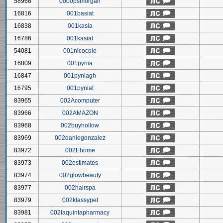
58966
0000psmorgan
16816
001basiat
16838
001kasia
16786
001kasiat
54081
001nicocole
16809
001pynia
16847
001pyniagh
16795
001pyniat
83965
002Acomputer
83966
002AMAZON
83968
002buyhollow
83969
002daniegonzalez
83972
002Ehome
83973
002estimates
83974
002glowbeauty
83977
002hairspa
83979
002klassypet
83981
002laquintapharmacy