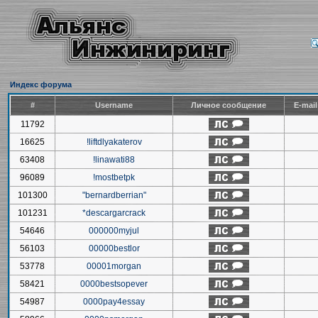
Индекс форума
#
Username
Личное сообщение
E-mai
11792
16625
!liftdlyakaterov
63408
!linawati88
96089
!mostbetpk
101300
"bernardberrian"
101231
*descargarcrack
54646
000000myjul
56103
00000bestlor
53778
00001morgan
58421
0000bestsopever
54987
0000pay4essay