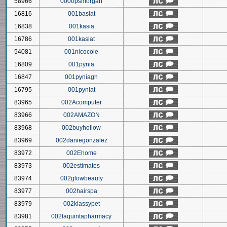
58966
0000psmorgan
16816
001basiat
16838
001kasia
16786
001kasiat
54081
001nicocole
16809
001pynia
16847
001pyniagh
16795
001pyniat
83965
002Acomputer
83966
002AMAZON
83968
002buyhollow
83969
002daniegonzalez
83972
002Ehome
83973
002estimates
83974
002glowbeauty
83977
002hairspa
83979
002klassypet
83981
002laquintapharmacy