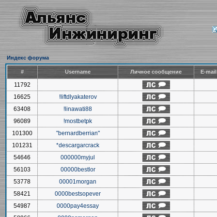
Индекс форума
#
Username
Личное сообщение
E-mai
11792
16625
!liftdlyakaterov
63408
!linawati88
96089
!mostbetpk
101300
"bernardberrian"
101231
*descargarcrack
54646
000000myjul
56103
00000bestlor
53778
00001morgan
58421
0000bestsopever
54987
0000pay4essay