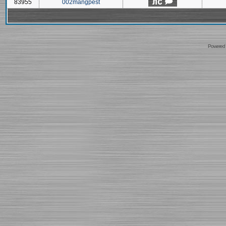
83955
002mangpest
Powered